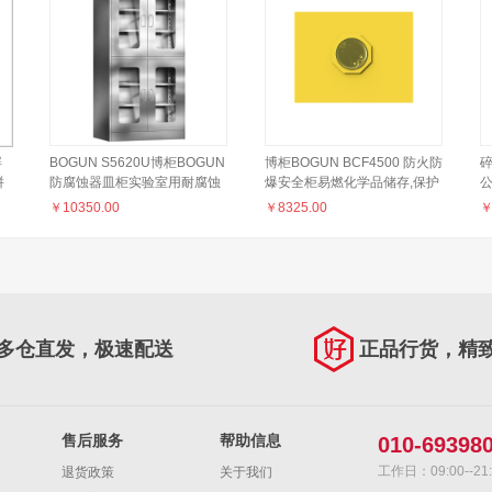
屏
BOGUN S5620U博柜BOGUN
博柜BOGUN BCF4500 防火防
碎
拼
防腐蚀器皿柜实验室用耐腐蚀
爆安全柜易燃化学品储存,保护
广
药品存储、整体SUS304耐腐
防止二次爆炸,依据FM6050制
纸
￥
10350.00
￥
8325.00
不锈钢材料、表面拉丝处理、
造耐火10分钟
上下独立空间
多仓直发，极速配送
正品行货，精
售后服务
帮助信息
010-69398
工作日：09:00--21:
退货政策
关于我们