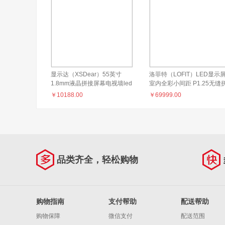
显示达（XSDear）55英寸
洛菲特（LOFIT）LED显示
1.8mm液晶拼接屏幕电视墙led
室内全彩小间距 P1.25无缝
监控显示器LG无缝拼接大屏幕
接视频会议室培训商用电子
￥
10188.00
￥
69999.00
会议室显示屏 GG5518Z
告大屏幕整包 LFT-SC12
品类齐全，轻松购物
购物指南
支付帮助
配送帮助
购物保障
微信支付
配送范围