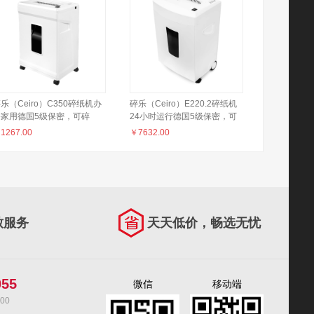
乐（Ceiro）C350碎纸机办
碎乐（Ceiro）E220.2碎纸机
公家用德国5级保密，可碎
24小时运行德国5级保密，可
、PVC卡、光盘
碎卡、光盘、U盘
￥
1267.00
￥
7632.00
致服务
天天低价，畅选无忧
055
微信
移动端
00