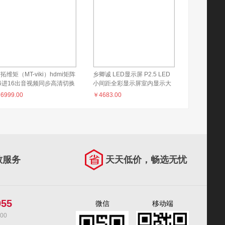
拓维矩（MT-viki）hdmi矩阵
乡卿诚 LED显示屏 P2.5 LED
6进16出音视频同步高清切换
小间距全彩显示屏室内显示大
MT-HD1616
屏会议室无缝拼接屏监控led大
￥
6999.00
￥
4683.00
屏幕显示屏整包0.5m²
致服务
天天低价，畅选无忧
055
微信
移动端
00