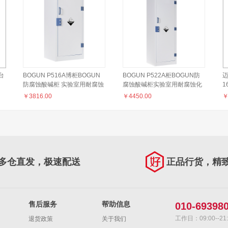
台
BOGUN P516A博柜BOGUN
BOGUN P522A柜BOGUN防
迈
防腐蚀酸碱柜 实验室用耐腐蚀
腐蚀酸碱柜实验室用耐腐蚀化
1
化学品存储双锁双人制更加安
学品存储双锁双人制更加安
器
￥
3816.00
￥
4450.00
全、PP耐腐蚀材料、整体PP
全、 PP耐腐蚀材料、整体PP
热熔焊接
热熔焊接
多仓直发，极速配送
正品行货，精
售后服务
帮助信息
010-69398
工作日：09:00--21:
退货政策
关于我们