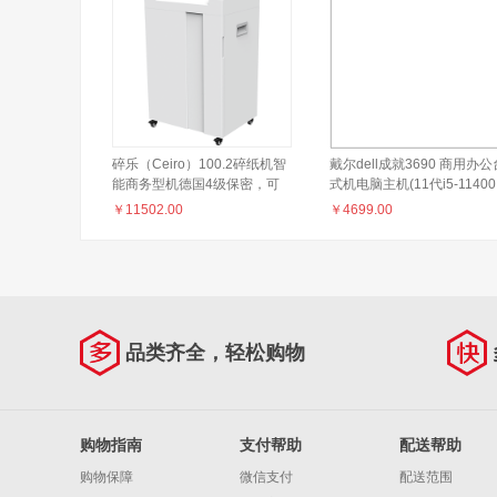
碎乐（Ceiro）100.2碎纸机智
戴尔dell成就3690 商用办公
能商务型机德国4级保密，可
式机电脑主机(11代i5-11400
碎纸、PVC卡、光盘
16G 256G+1T 三年服
￥
11502.00
￥
4699.00
务)+23.8英寸电脑显示器
品类齐全，轻松购物
购物指南
支付帮助
配送帮助
购物保障
微信支付
配送范围