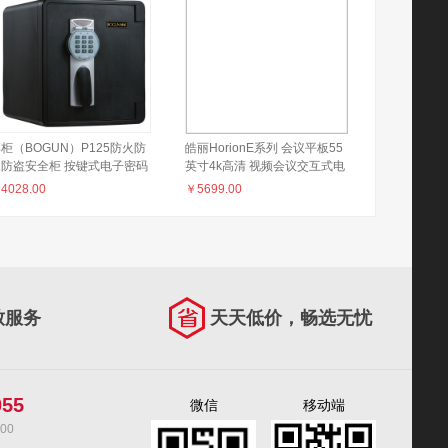
柜（BOGUN）P125防火防
皓丽HorionE系列 会议平板55
水防盗安全柜 按键式电子密码
英寸4k高清 视频会议交互式电
 箱外927度箱内177度1小时
子白板触控一体机E55（智能
￥
4028.00
￥
5699.00
隔热保护重要物品水下8小时
笔+同屏器+HK50支架）
防水
致服务
天天低价，畅选无忧
055
微信
移动端
00