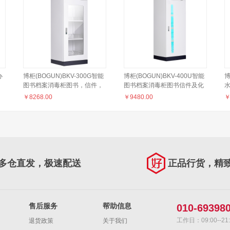
办
博柜(BOGUN)BKV-300G智能
博柜(BOGUN)BKV-400U智能
博
图书档案消毒柜图书，信件，
图书档案消毒柜图书信件及化
化验单等臭氧自动消毒 加厚冷
验单臭氧+紫外自动消毒加厚
锁
￥
8268.00
￥
9480.00
轧钢板裸板1.0mm 彩屏显示智
冷轧钢板裸板1.0mm彩屏显示
能启动
智能启动
多仓直发，极速配送
正品行货，精
售后服务
帮助信息
010-69398
工作日：09:00--21:
退货政策
关于我们