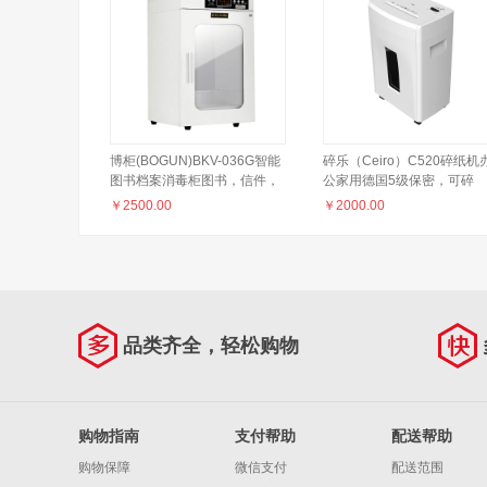
博柜(BOGUN)BKV-036G智能
碎乐（Ceiro）C520碎纸机
图书档案消毒柜图书，信件，
公家用德国5级保密，可碎
化验单等臭氧自动消毒 加厚冷
纸、PVC卡、光盘
￥
2500.00
￥
2000.00
轧钢板裸板1.0mm 彩屏显示智
能启动
品类齐全，轻松购物
购物指南
支付帮助
配送帮助
购物保障
微信支付
配送范围